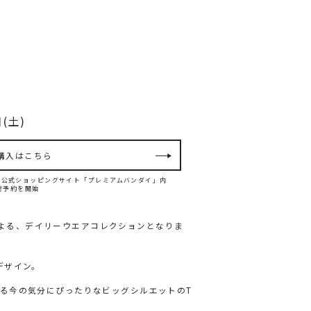
(土)
購入はこちら
ンダイ公式ショッピングサイト「プレミアムバンダイ」内
て先行予約を開始
Gによる、デイリーウエアコレクションとなりま
デザイン。
る今の気分にぴったりなビッグシルエットのT