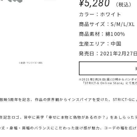
¥5,280
（税込）
カラー：ホワイト
商品サイズ：S/M/L/XL
商品素材：綿100％
生産エリア：中国
発売日：2021年2月27日
※2021年2月26日(金)13時からバ
「STRICT-G Online Store」に
放映5周年を記念、作品の世界観からインスパイアを受けた、STRICT-
周年記念ロゴ、背中に英字「幸せに本物と偽物があるのか？」をあしらった
身丈・身幅・肩幅のバランスにこだわった抜け感が魅力、コーデの幅を広げ