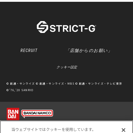
RECRUIT
「店舗からのお願い」
クッキー設定
© 創通・サンライズ © 創通・サンライズ・MBS © 創通・サンライズ・テレビ東京
©’76,’20 SANRIO
利用規約
ソーシャルメディアポリシー
個人情報保護方針
当ウェブサイトではクッキーを使用しています。