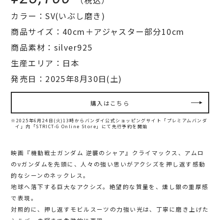
カラー：SV(いぶし磨き)
商品サイズ：40cm＋アジャスター部分10cm
商品素材：silver925
生産エリア：日本
発売日：2025年8月30日(土)
購入はこちら
※2025年6月24日(火)13時からバンダイ公式ショッピングサイト「プレミアムバンダ
イ」内
「STRICT-G Online Store」にて先行予約を開始
映画『機動戦士ガンダム 逆襲のシャア』クライマックス、アムロ
のνガンダムを先頭に、人々の強い思いがアクシズを押し返す感動
的なシーンのネックレス。
地球へ落下する巨大なアクシズ。絶望的な質量を、燻し銀の重厚感
で表現。
対照的に、押し返すモビルスーツの力強い光は、丁寧に磨き上げた