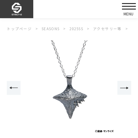
トップページ
SEASONS
2025SS
アクセサリー等
ST