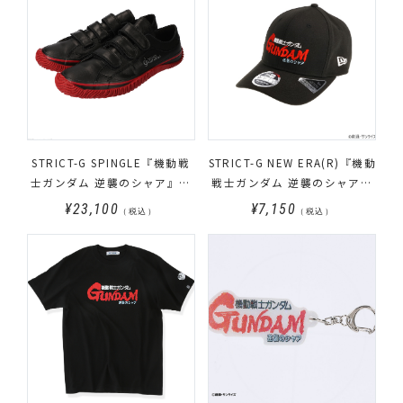
STRICT-G SPINGLE『機動戦
STRICT-G NEW ERA(R)『機動
士ガンダム 逆襲のシャア』レ
戦士ガンダム 逆襲のシャア』
ザーベルクロスニーカー サザ
9FIFTY Stretch Snap Cap タ
¥23,100
¥7,150
（税込）
（税込）
ビーモデル
イトルロゴ