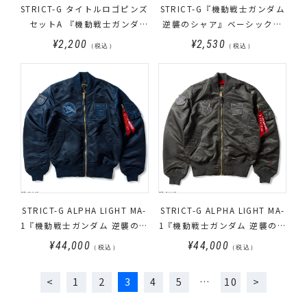
STRICT-G タイトルロゴピンズ
STRICT-G『機動戦士ガンダム
セットA 『機動戦士ガンダ
逆襲のシャア』ベーシックシ
ム』『機動戦士Zガンダム』
ョート丈ソックス3Pセット
¥2,200
¥2,530
（税込）
（税込）
『機動戦士ガンダム 逆襲のシ
ャア』
STRICT-G ALPHA LIGHT MA-
STRICT-G ALPHA LIGHT MA-
1『機動戦士ガンダム 逆襲のシ
1『機動戦士ガンダム 逆襲のシ
ャア』E.F.S.F. アムロ・レイモ
ャア』NEO ZEON シャア・ア
¥44,000
¥44,000
（税込）
（税込）
デル
ズナブルモデル
1
2
3
4
5
…
10