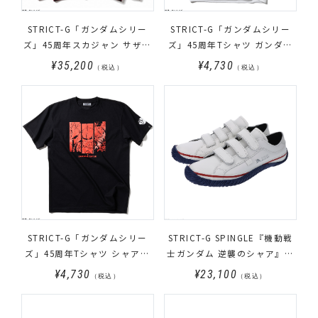
STRICT-G「ガンダムシリー
STRICT-G「ガンダムシリー
ズ」45周年スカジャン サザビ
ズ」45周年Tシャツ ガンダム
ー シャア専用ザク(MSN-
νガンダム ユニコーンガンダム
¥35,200
¥4,730
（税込）
（税込）
04_MS06S)
柄
STRICT-G「ガンダムシリー
STRICT-G SPINGLE『機動戦
ズ」45周年Tシャツ シャア専
士ガンダム 逆襲のシャア』レ
用ザク サザビー シナンジュ柄
ザーベルクロスニーカー νガン
¥4,730
¥23,100
（税込）
（税込）
ダムモデル