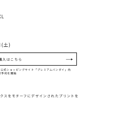
XL
(土)
購入はこちら
ンダイ公式ショッピングサイト「プレミアムバンダイ」内
て先行予約を開始
クスをモチーフにデザインされたプリントを