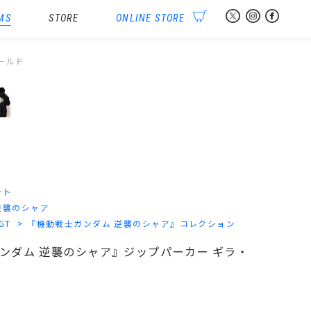
MS
STORE
ONLINE STORE
シールド
ット
逆襲のシャア
-GT
『機動戦士ガンダム 逆襲のシャア』コレクション
士ガンダム 逆襲のシャア』ジップパーカー ギラ・
）