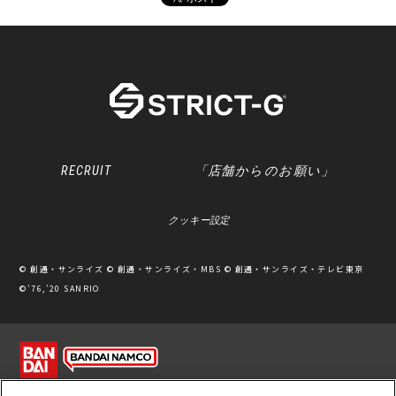
RECRUIT
「店舗からのお願い」
クッキー設定
© 創通・サンライズ © 創通・サンライズ・MBS © 創通・サンライズ・テレビ東京
©’76,’20 SANRIO