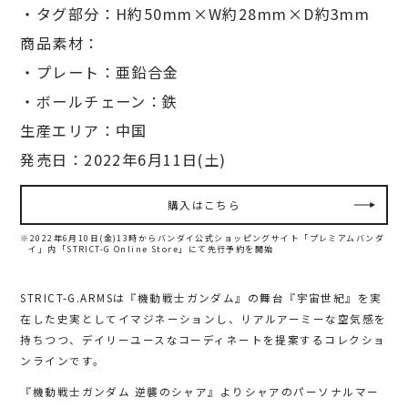
・タグ部分：H約50mm×W約28mm×D約3mm
商品素材：
・プレート：亜鉛合金
・ボールチェーン：鉄
生産エリア：中国
発売日：2022年6月11日(土)
購入はこちら
※2022年6月10日(金)13時からバンダイ公式ショッピングサイト「プレミアムバンダ
イ」内
「STRICT-G Online Store」にて先行予約を開始
STRICT-G.ARMSは『機動戦士ガンダム』の舞台『宇宙世紀』を実
在した史実としてイマジネーションし、リアルアーミーな空気感を
持ちつつ、デイリーユースなコーディネートを提案するコレクショ
ンラインです。
『機動戦士ガンダム 逆襲のシャア』よりシャアのパーソナルマー