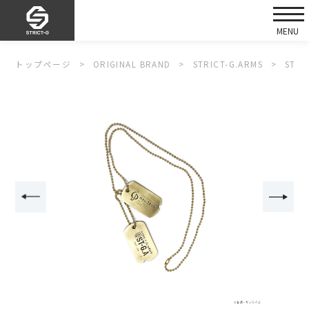
トップページ
ORIGINAL BRAND
STRICT-G.ARMS
STR