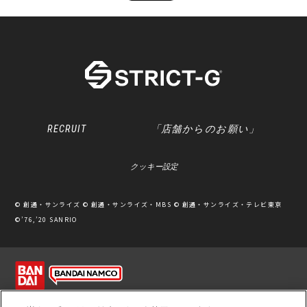
RECRUIT
「店舗からのお願い」
クッキー設定
© 創通・サンライズ © 創通・サンライズ・MBS © 創通・サンライズ・テレビ東京
©’76,’20 SANRIO
利用規約
ソーシャルメディアポリシー
個人情報保護方針