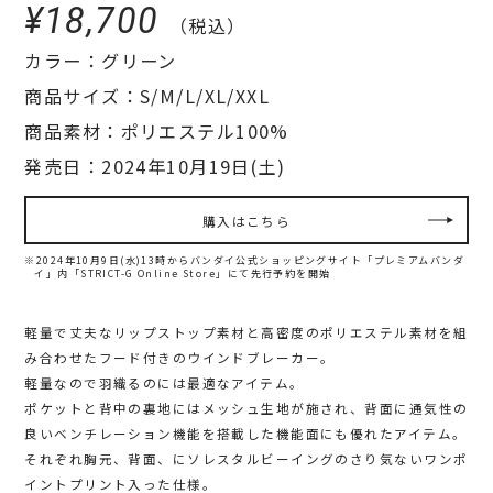
¥18,700
（税込）
カラー：グリーン
商品サイズ：S/M/L/XL/XXL
商品素材：ポリエステル100%
発売日：2024年10月19日(土)
購入はこちら
※2024年10月9日(水)13時からバンダイ公式ショッピングサイト「プレミアムバンダ
イ」内
「STRICT-G Online Store」にて先行予約を開始
軽量で丈夫なリップストップ素材と高密度のポリエステル素材を組
み合わせたフード付きのウインドブレーカー。
軽量なので羽織るのには最適なアイテム。
ポケットと背中の裏地にはメッシュ生地が施され、背面に通気性の
良いベンチレーション機能を搭載した機能面にも優れたアイテム。
それぞれ胸元、背面、にソレスタルビーイングのさり気ないワンポ
イントプリント入った仕様。