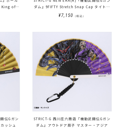
ダム』ボール
STRICT-G NEW ERA(R)『機動武闘伝Gガン
ng of
ダム』9FIFTY Stretch Snap Cap タイトル
ロゴ
¥7,150
（税込）
武闘伝Gガン
STRICT-G 西川庄六商店『機動武闘伝Gガン
・カッシュ
ダム』アウトドア扇子 マスター・アジア