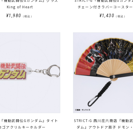
T-G『機動武闘伝Gガンダム』グラス
STRICT-G『機動武闘伝Gガン
King of Heart
チェーン付きラバーコースター Ki
Heart
¥1,980
¥1,430
（税込）
（税込）
T-G『機動武闘伝Gガンダム』タイト
STRICT-G 西川庄六商店『機動
ロゴアクリルキーホルダー
ダム』アウトドア扇子 ドモン