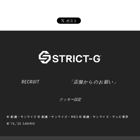
RECRUIT
「店舗からのお願い」
クッキー設定
© 創通・サンライズ © 創通・サンライズ・MBS © 創通・サンライズ・テレビ東京
©’76,’20 SANRIO