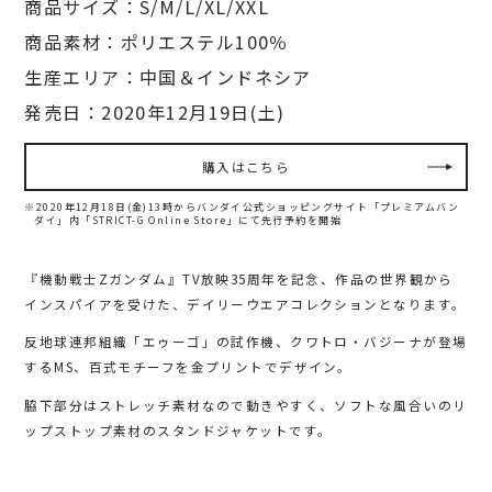
商品サイズ：S/M/L/XL/XXL
商品素材：ポリエステル100％
生産エリア：中国＆インドネシア
発売日：2020年12月19日(土)
購入はこちら
※2020年12月18日(金)13時からバンダイ公式ショッピングサイト「プレミアムバン
ダイ」内
「STRICT-G Online Store」にて先行予約を開始
『機動戦士Zガンダム』TV放映35周年を記念、作品の世界観から
インスパイアを受けた、デイリーウエアコレクションとなります。
反地球連邦組織「エゥーゴ」の試作機、クワトロ・バジーナが登場
するMS、百式モチーフを金プリントでデザイン。
脇下部分はストレッチ素材なので動きやすく、ソフトな風合いのリ
ップストップ素材のスタンドジャケットです。