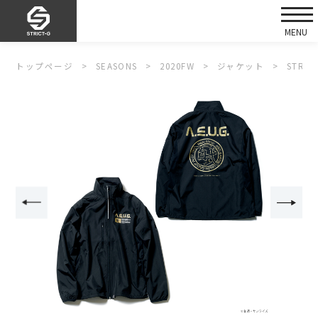
トップページ
SEASONS
2020FW
ジャケット
STR