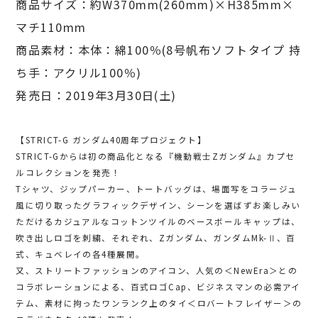
商品サイズ：約W370mm(260mm)×H385mm×
マチ110mm
商品素材：本体：綿100％(8号帆布ソフトタイプ 持
ち手：アクリル100％)
発売日：2019年3月30日(土)
【STRICT-G ガンダム40周年プロジェクト】
STRICT-Gからは初の商品化となる『機動戦士Zガンダム』カプセ
ルコレクションを発売！
Tシャツ、ジップパーカー、トートバッグは、場面写をコラージュ
風に切り取ったグラフィックデザイン、シーンを選ばずお楽しみい
ただけるカジュアルなコットンツイルのベースボールキャップは、
吹き出しロゴを刺繍、それぞれ、Zガンダム、ガンダムMk-Ⅱ、百
式、キュベレイの各4種展開。
又、ストリートファッションのアイコン、人気の＜NewEra＞との
コラボレーションによる、百式ロゴCap、ビジネスマンの必需アイ
テム、素材に拘ったワンランク上のタイ＜ロバートフレイザー＞の