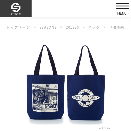
トップページ
SEASONS
2019SS
バッグ
『機動戦士Z