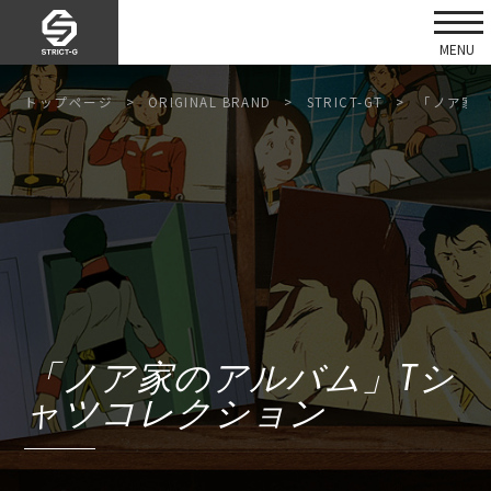
トップページ
ORIGINAL BRAND
STRICT-GT
「ノア家の
「ノア家のアルバム」Tシ
ャツコレクション