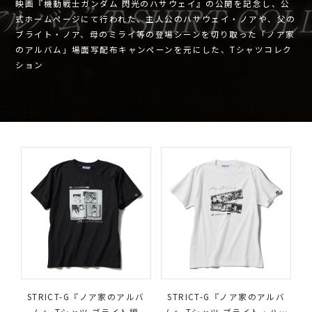
映画『機動戦士ガンダム 閃光のハサウェイ』の公開を記念し、公
式ホームページにて行われた、主人公のハサウェイ・ノアや、父の
ブライト・ノア、母のミライ等の登場シーンを切り取った「ノア家
のアルバム」場面写配布キャンペーンを元にした、Tシャツコレク
ション
STRICT-G『ノア家のアルバ
STRICT-G『ノア家のアルバ
ム』 Tシャツ ブライト編
ム』 Tシャツ ブライト・ハサ