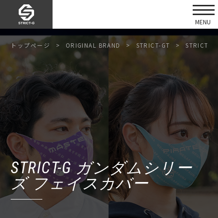
トップページ
ORIGINAL BRAND
STRICT-GT
STRICT
STRICT-G ガンダムシリー
ズ フェイスカバー