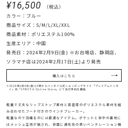
¥16,500
（税込）
カラー：ブルー
商品サイズ：S/M/L/XL/XXL
商品素材：ポリエステル100%
生産エリア：中国
発売日：2024年2月9日(金) ※お台場店、静岡店、
ソラマチ店は2024年2月17日(土)より発売
購入はこちら
※2024年2月9日(金)13時からバンダイ公式ショッピングサイト「プレミアムバンダ
イ」内
「STRICT-G Online Store」にて先行予約を開始
軽量で丈夫なリップストップ素材と高密度のポリエステル素材を組
み合わせたフード付きのウインドブレーカー。
軽量なので羽織るのには最適なアイテム。ポケットと背中の裏地に
はメッシュ生地が施され、背面に通気性の良いベンチレーション機