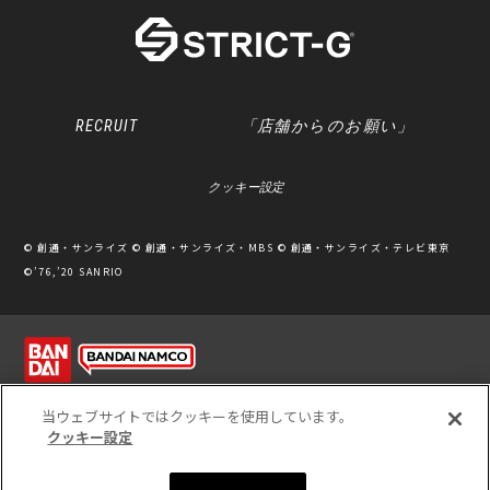
RECRUIT
「店舗からのお願い」
クッキー設定
© 創通・サンライズ © 創通・サンライズ・MBS © 創通・サンライズ・テレビ東京
©’76,’20 SANRIO
利用規約
ソーシャルメディアポリシー
個人情報保護方針
当ウェブサイトではクッキーを使用しています。
クッキー設定
※写真のため、実際の商品と多少カラーが異なる場合があります。
※このホームページに掲載されている全ての画像、文章、データ等の無断転用、転載
をお断りします。
Unauthorized use or reproduction of materials contained in this page is