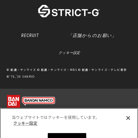
RECRUIT
「店舗からのお願い」
クッキー設定
© 創通・サンライズ © 創通・サンライズ・MBS © 創通・サンライズ・テレビ東京
©’76,’20 SANRIO
利用規約
ソーシャルメディアポリシー
個人情報保護方針
当ウェブサイトではクッキーを使用しています。
クッキー設定
※写真のため、実際の商品と多少カラーが異なる場合があります。
※このホームページに掲載されている全ての画像、文章、データ等の無断転用、転載
をお断りします。
Unauthorized use or reproduction of materials contained in this page is