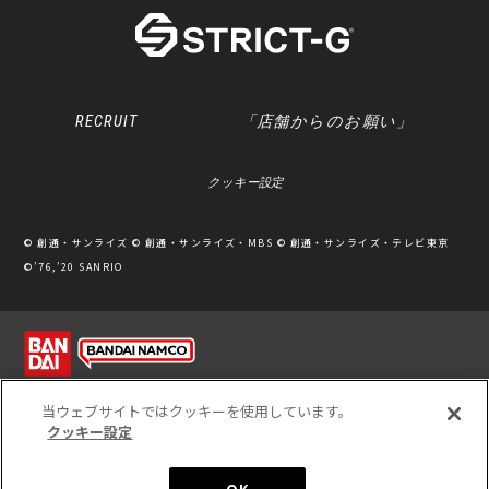
RECRUIT
「店舗からのお願い」
クッキー設定
© 創通・サンライズ © 創通・サンライズ・MBS © 創通・サンライズ・テレビ東京
©’76,’20 SANRIO
利用規約
ソーシャルメディアポリシー
個人情報保護方針
当ウェブサイトではクッキーを使用しています。
クッキー設定
※写真のため、実際の商品と多少カラーが異なる場合があります。
※このホームページに掲載されている全ての画像、文章、データ等の無断転用、転載
をお断りします。
Unauthorized use or reproduction of materials contained in this page is
strictly prohibited.