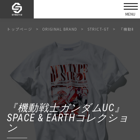
トップページ
ORIGINAL BRAND
STRICT-GT
『機動戦士ガ
『機動戦士ガンダムUC』
SPACE & EARTHコレクショ
ン