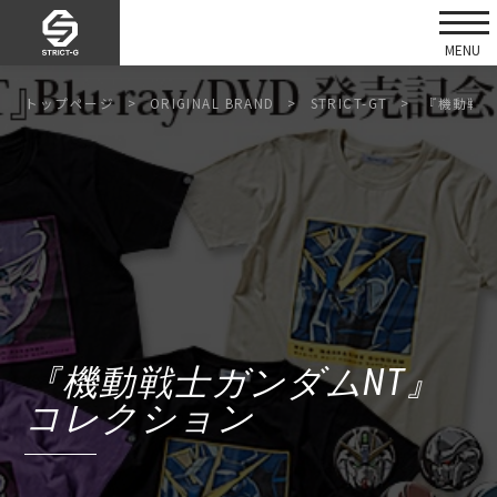
トップページ
ORIGINAL BRAND
STRICT-GT
『機動戦士
『機動戦士ガンダムNT』
コレクション