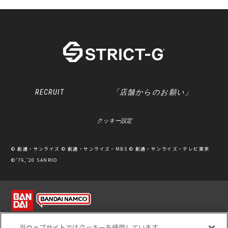
RECRUIT
「店舗からのお願い」
クッキー設定
© 創通・サンライズ © 創通・サンライズ・MBS © 創通・サンライズ・テレビ東京
©’76,’20 SANRIO
利用規約
ソーシャルメディアポリシー
個人情報保護方針
当ウェブサイトではクッキーを使用しています。