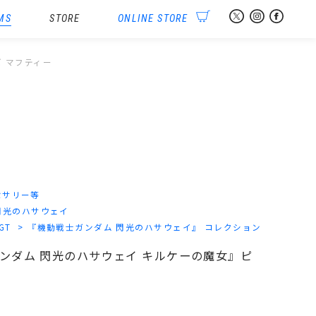
MS
STORE
ONLINE STORE
ズ マフティー
セサリー等
閃光のハサウェイ
-GT
『機動戦士ガンダム 閃光のハサウェイ』 コレクション
士ガンダム 閃光のハサウェイ キルケーの魔女』ピ