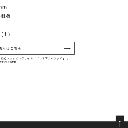
ｍｍ
シ樹脂
(土)
購入はこちら
ンダイ公式ショッピングサイト「プレミアムバンダイ」内
て先行予約を開始