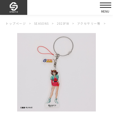
トップページ
SEASONS
2023FW
アクセサリー等
S