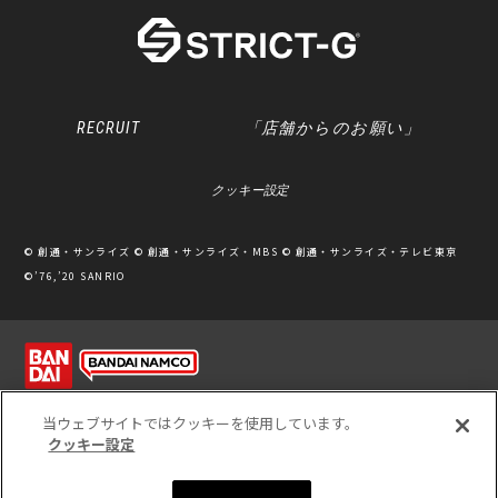
RECRUIT
「店舗からのお願い」
クッキー設定
© 創通・サンライズ © 創通・サンライズ・MBS © 創通・サンライズ・テレビ東京
©’76,’20 SANRIO
利用規約
ソーシャルメディアポリシー
個人情報保護方針
当ウェブサイトではクッキーを使用しています。
クッキー設定
※写真のため、実際の商品と多少カラーが異なる場合があります。
※このホームページに掲載されている全ての画像、文章、データ等の無断転用、転載
をお断りします。
Unauthorized use or reproduction of materials contained in this page is