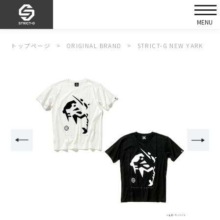
トップページ
ORIGINAL BRAND
STRICT-G NEW YARK