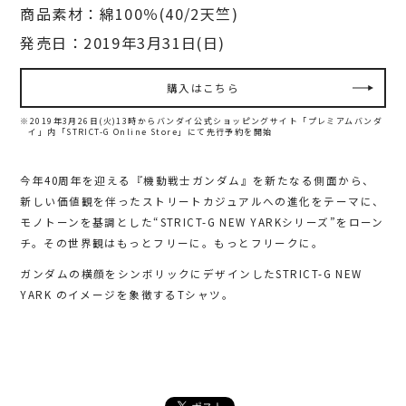
商品素材：綿100％(40/2天竺)
発売日：2019年3月31日(日)
購入はこちら
※2019年3月26日(火)13時からバンダイ公式ショッピングサイト「プレミアムバンダ
イ」内
「STRICT-G Online Store」にて先行予約を開始
今年40周年を迎える『機動戦士ガンダム』を新たなる側面から、
新しい価値観を伴ったストリートカジュアルへの進化をテーマに、
モノトーンを基調とした“STRICT-G NEW YARKシリーズ”をローン
チ。その世界観はもっとフリーに。もっとフリークに。
ガンダムの横顔をシンボリックにデザインしたSTRICT-G NEW
YARK のイメージを象徴するTシャツ。