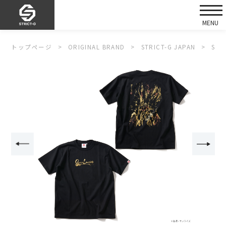
トップページ
ORIGINAL BRAND
STRICT-G JAPAN
ST