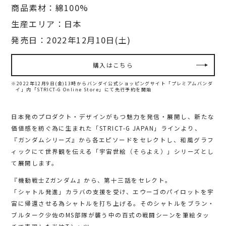
商品素材：綿100%
生産エリア：日本
発売日：2022年12月10日(土)
購入はこちら
※2022年12月9日(金)13時からバンダイ公式ショッピングサイト「プレミアムバンダ
イ」内
「STRICT-G Online Store」にて先行予約を開始
日本発のプロダクト・デザインがもつ魅力を発信・展開し、新たな
価値感を紡ぐ為に生まれた「STRICT-G JAPAN」ラインより、
『ガンダムシリーズ』から各エピソードをセレクトし、和風グラフ
ィックにて世界観を伝える「宇宙世絵（そらよえ）」シリーズとし
て展開します。
『機動戦士Zガンダム』から、第十三話をセレクト。
「シャトル発進」カラバの支援を受け、エウーゴのパイロットを宇
宙に帰還させる為シャトルを打ち上げる。そのシャトルをブラン・
ブルターク少佐のMS部隊が襲う中の百式の戦闘シーンを筆絵タッ