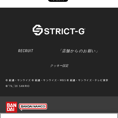
RECRUIT
「店舗からのお願い」
クッキー設定
© 創通・サンライズ © 創通・サンライズ・MBS © 創通・サンライズ・テレビ東京
©’76,’20 SANRIO