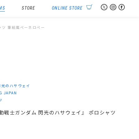
MS
STORE
ONLINE STORE
ロシャツ 筆絵風ペーネロペー
閃光のハサウェイ
G JAPAN
ツ
N 『機動戦士ガンダム 閃光のハサウェイ』 ポロシャツ