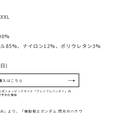
XXL
00%
ル85%、ナイロン12%、ポリウレタン3%
日)
購入はこちら
ダイ公式ショッピングサイト「プレミアムバンダイ」内
て先行予約を開始
PAN」より、『機動戦士ガンダム 閃光のハサウ