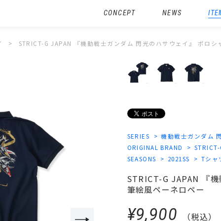
CONCEPT
NEWS
ITE
イ
STRICT-G JAPAN 『機動戦士ガンダム 閃光のハサウェイ』 ポ
SERIES
機動戦士ガンダム 
ORIGINAL BRAND
STRICT-
SEASONS
2021SS
Tシャ
STRICT-G JAPA
筆絵風ペーネロペー
¥9,900
（税込）