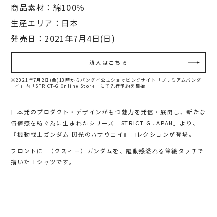
商品素材：綿100％
生産エリア：日本
発売日：2021年7月4日(日)
購入はこちら
※2021年7月2日(金)13時からバンダイ公式ショッピングサイト「プレミアムバンダ
イ」内
「STRICT-G Online Store」にて先行予約を開始
日本発のプロダクト・デザインがもつ魅力を発信・展開し、新たな
価値感を紡ぐ為に生まれたシリーズ「STRICT-G JAPAN」より、
『機動戦士ガンダム 閃光のハサウェイ』コレクションが登場。
フロントにΞ（クスィー）ガンダムを、躍動感溢れる筆絵タッチで
描いたＴシャツです。