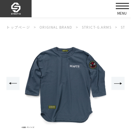
トップページ
ORIGINAL BRAND
STRICT-G.ARMS
STR