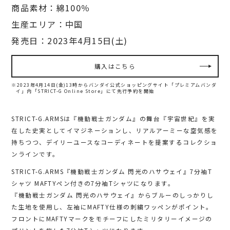
商品素材：綿100％
生産エリア：中国
発売日：2023年4月15日(土)
購入はこちら
※2023年4月14日(金)13時からバンダイ公式ショッピングサイト「プレミアムバンダ
イ」内
「STRICT-G Online Store」にて先行予約を開始
STRICT-G.ARMSは『機動戦士ガンダム』の舞台『宇宙世紀』を実
在した史実としてイマジネーションし、リアルアーミーな空気感を
持ちつつ、デイリーユースなコーディネートを提案するコレクショ
ンラインです。
STRICT-G.ARMS『機動戦士ガンダム 閃光のハサウェイ』7分袖T
シャツ MAFTYペン付きの7分袖Tシャツになります。
『機動戦士ガンダム 閃光のハサウェイ』からブルーのしっかりし
た生地を使用し、左袖にMAFTY仕様の刺繍ワッペンがポイント。
フロントにMAFTYマークをモチーフにしたミリタリーイメージの