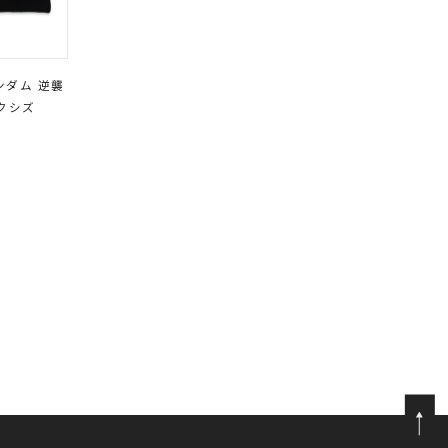
ガンダム 逆襲
クシズ