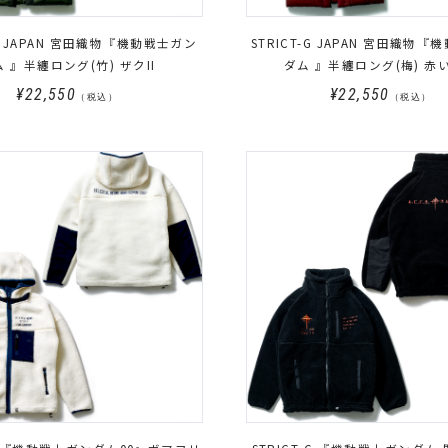
-G JAPAN 宮田織物『機動戦士ガン
STRICT-G JAPAN 宮田織物
 』半纏ロング(竹) ザクII
ダム 』半纏ロング(梅) 赤
¥22,550
¥22,550
（税込）
（税込）