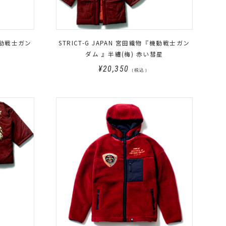
『機動戦士ガン
STRICT-G JAPAN 宮田織物『機動戦士ガン
I
ダム 』半纏(梅) 赤い彗星
¥20,350
（税込）