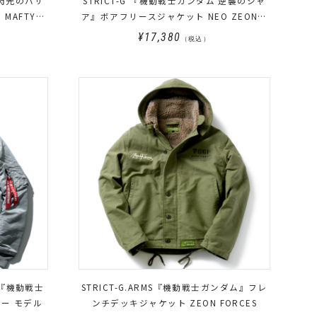
 閃光のハサ
STRICT-G 『機動戦士ガンダム 逆襲のシャ
モ
ア』ボアフリースジャケット NEO ZEONモ
デル
¥17,380
（税込）
TUS『機動戦士
STRICT-G.ARMS『機動戦士ガンダム』フレ
ー モデル
ンチデッキジャケット ZEON FORCES