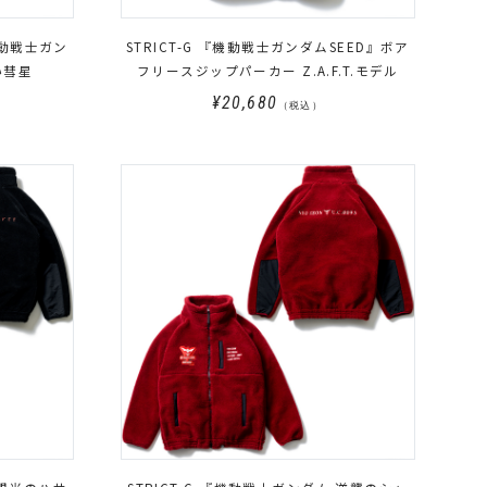
『機動戦士ガン
STRICT-G 『機動戦士ガンダムSEED』ボア
い彗星
フリースジップパーカー Z.A.F.T.モデル
¥20,680
（税込）