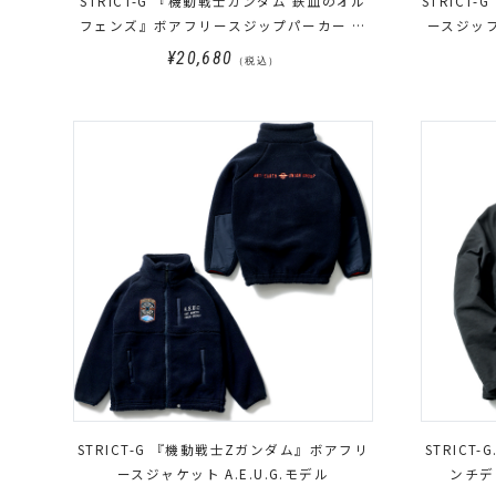
STRICT-G 『機動戦士ガンダム 鉄血のオル
STRICT
フェンズ』ボアフリースジップパーカー 鉄
ースジップパーカー
華団モデル
¥20,680
（税込）
STRICT-G 『機動戦士Zガンダム』ボアフリ
STRICT
ースジャケット A.E.U.G.モデル
ンチデ