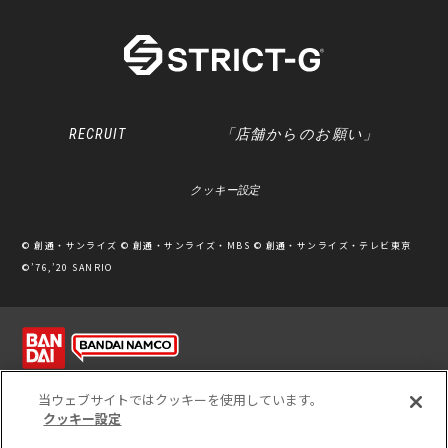
RECRUIT
「店舗からのお願い」
クッキー設定
© 創通・サンライズ © 創通・サンライズ・MBS © 創通・サンライズ・テレビ東京
©’76,’20 SANRIO
利用規約
ソーシャルメディアポリシー
個人情報保護方針
当ウェブサイトではクッキーを使用しています。
クッキー設定
※写真のため、実際の商品と多少カラーが異なる場合があります。
※このホームページに掲載されている全ての画像、文章、データ等の無断転用、転載
をお断りします。