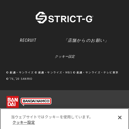
RECRUIT
「店舗からのお願い」
クッキー設定
© 創通・サンライズ © 創通・サンライズ・MBS © 創通・サンライズ・テレビ東京
©’76,’20 SANRIO
利用規約
ソーシャルメディアポリシー
個人情報保護方針
当ウェブサイトではクッキーを使用しています。
クッキー設定
※写真のため、実際の商品と多少カラーが異なる場合があります。
※このホームページに掲載されている全ての画像、文章、データ等の無断転用、転載