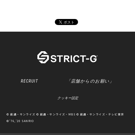
RECRUIT
「店舗からのお願い」
クッキー設定
© 創通・サンライズ © 創通・サンライズ・MBS © 創通・サンライズ・テレビ東京
©’76,’20 SANRIO