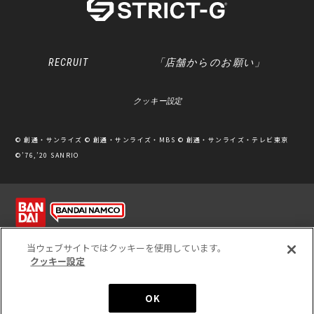
RECRUIT
「店舗からのお願い」
クッキー設定
© 創通・サンライズ © 創通・サンライズ・MBS © 創通・サンライズ・テレビ東京
©’76,’20 SANRIO
利用規約
ソーシャルメディアポリシー
個人情報保護方針
当ウェブサイトではクッキーを使用しています。
クッキー設定
※写真のため、実際の商品と多少カラーが異なる場合があります。
※このホームページに掲載されている全ての画像、文章、データ等の無断転用、転載
をお断りします。
Unauthorized use or reproduction of materials contained in this page is
OK
strictly prohibited.