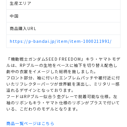
生産エリア
中国
商品購入URL
https://p-bandai.jp/item/item-1000211991/
『機動戦士ガンダムSEED FREEDOM』キラ・ヤマトモデ
ルは、RPブルーの生地をベースに袖下を切り替え配色し
劇中の衣裳をイメージした総柄を施しました。
フロント部分、袖に付いたエンブレムパッチや裾付近に付
いたリフレクターパーツが世界観を演出し、ミリタリー感
溢れるデザインとなっております。
フードはRPブルー似合う杢グレーで脱着可能な仕様。左
袖のリボンもキラ・ヤマト仕様のリボンがプラスで付いて
いる、こだわりのモデルとなります。
商品一覧ページはこちら