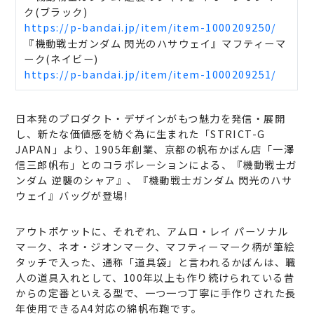
ク(ブラック)
https://p-bandai.jp/item/item-1000209250/
『機動戦士ガンダム 閃光のハサウェイ』マフティーマ
ーク(ネイビー)
https://p-bandai.jp/item/item-1000209251/
日本発のプロダクト・デザインがもつ魅力を発信・展開
し、新たな価値感を紡ぐ為に生まれた「STRICT-G
JAPAN」より、1905年創業、京都の帆布かばん店「一澤
信三郎帆布」とのコラボレーションによる、『機動戦士ガ
ンダム 逆襲のシャア』、『機動戦士ガンダム 閃光のハサ
ウェイ』バッグが登場!
アウトポケットに、それぞれ、アムロ・レイ パーソナル
マーク、ネオ・ジオンマーク、マフティーマーク柄が筆絵
タッチで入った、通称「道具袋」と言われるかばんは、職
人の道具入れとして、100年以上も作り続けられている昔
からの定番といえる型で、一つ一つ丁寧に手作りされた長
年使用できるA4対応の綿帆布鞄です。