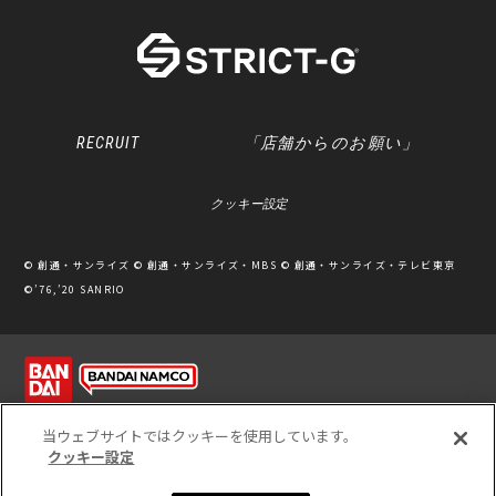
RECRUIT
「店舗からのお願い」
クッキー設定
© 創通・サンライズ © 創通・サンライズ・MBS © 創通・サンライズ・テレビ東京
©’76,’20 SANRIO
利用規約
ソーシャルメディアポリシー
個人情報保護方針
当ウェブサイトではクッキーを使用しています。
クッキー設定
※写真のため、実際の商品と多少カラーが異なる場合があります。
※このホームページに掲載されている全ての画像、文章、データ等の無断転用、転載
をお断りします。