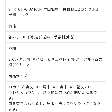
STRICT-G JAPAN 宮田織物『機動戦士Zガンダム』
半纏 ロング
価格
各22,550円(税込)(送料・手数料別途)
種類
Zガンダム柄(ネイビー)/キュベレイ柄(パープル)/百式
柄(グリーン)
商品サイズ
XLサイズ:身丈88.0 肩巾64.0 身巾64.0 裄丈73.0
※わた入れ商品は、基本的に前中心が開いた状態で
す。
前を突き合わせると、身巾寸法よりもやや小さくなり
ます。