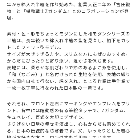
年から綿入れ半纏を作り始めた、創業大正二年の「宮田織
物」と『機動戦士Zガンダム』とのコラボレーションが登
場。
素材・色・形をちょっとモダンにした和モダンシリーズの
半纏は、長年続いた綿入れ半纏の型を見直し、袖下をカッ
トしたフィット型モデル。
サイズが大きすぎる方や、スリムな方にもぜひおすすめ。
からだにぴったりと寄り添い、温かさを保ちます。
表地には、柔らかな肌ざわりで節のあるよこ糸を使用し、
「和（なごみ）」と名付けられた生地を使用、表地の織り
から国内自社で行ない、綿を入れ、とじる作業は手作業で
一枚一枚丁寧に行なわれた日本製の一着です。
それぞれ、フロント左右にマーキングやエンブレムをプリ
ント、背中には躍動感の有る筆絵タッチで、Zガンダム、
キュベレイ、百式を大胆にデザイン。
さりげない日常の幸せを演出し、心もからだも温めてくれ
る、日本の伝統的な防寒着です。又、ゆったりとした着心
地がお好きな方に、ロング丈もご用意しています。