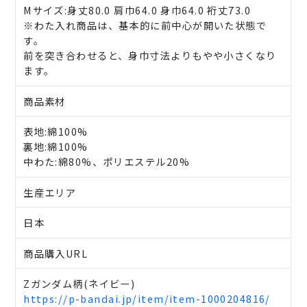
Mサイズ:身丈80.0 肩巾64.0 身巾64.0 裄丈73.0
※わた入れ商品は、基本的に前中心が開いた状態で
す。
前を突き合わせると、身巾寸法よりもやや小さくなり
ます。
商品素材
表地:綿100%
裏地:綿100%
中わた:綿80%、ポリエステル20%
生産エリア
日本
商品購入URL
Zガンダム柄(ネイビー)
https://p-bandai.jp/item/item-1000204816/