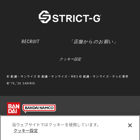
RECRUIT
「店舗からのお願い」
クッキー設定
© 創通・サンライズ © 創通・サンライズ・MBS © 創通・サンライズ・テレビ東京
©’76,’20 SANRIO
利用規約
ソーシャルメディアポリシー
個人情報保護方針
当ウェブサイトではクッキーを使用しています。
クッキー設定
※写真のため、実際の商品と多少カラーが異なる場合があります。
※このホームページに掲載されている全ての画像、文章、データ等の無断転用、転載
をお断りします。