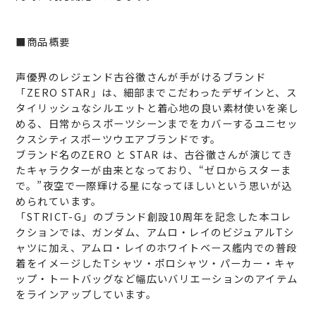
■商品概要
声優界のレジェンド古谷徹さんが手がけるブランド
「ZERO STAR」は、細部までこだわったデザインと、ス
タイリッシュなシルエットと着心地の良い素材使いを楽し
める、日常からスポーツシーンまでをカバーするユニセッ
クスシティスポーツウエアブランドです。
ブランド名のZERO と STAR は、古谷徹さんが演じてき
たキャラクターが由来となっており、“ゼロからスターま
で。”夜空で一際輝ける星になってほしいという思いが込
められています。
「STRICT-G」のブランド創設10周年を記念した本コレ
クションでは、ガンダム、アムロ・レイのビジュアルTシ
ャツに加え、アムロ・レイのホワイトベース艦内での普段
着をイメージしたTシャツ・ポロシャツ・パーカー・キャ
ップ・トートバッグなど幅広いバリエーションのアイテム
をラインアップしています。