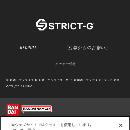
RECRUIT
「店舗からのお願い」
クッキー設定
© 創通・サンライズ © 創通・サンライズ・MBS © 創通・サンライズ・テレビ東京
©’76,’20 SANRIO
利用規約
ソーシャルメディアポリシー
個人情報保護方針
当ウェブサイトではクッキーを使用しています。