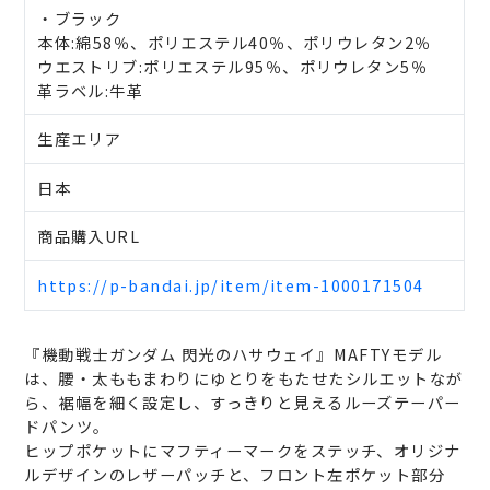
・ブラック
本体:綿58％、ポリエステル40％、ポリウレタン2％
ウエストリブ:ポリエステル95％、ポリウレタン5％
革ラベル:牛革
生産エリア
日本
商品購入URL
https://p-bandai.jp/item/item-1000171504
『機動戦士ガンダム 閃光のハサウェイ』MAFTYモデル
は、腰・太ももまわりにゆとりをもたせたシルエットなが
ら、裾幅を細く設定し、すっきりと見えるルーズテーパー
ドパンツ。
ヒップポケットにマフティーマークをステッチ、オリジナ
ルデザインのレザーパッチと、フロント左ポケット部分