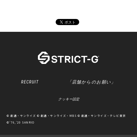
RECRUIT
「店舗からのお願い」
クッキー設定
© 創通・サンライズ © 創通・サンライズ・MBS © 創通・サンライズ・テレビ東京
©’76,’20 SANRIO