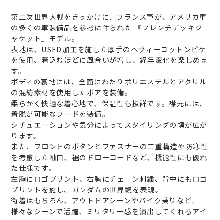
第二次世界大戦をきっかけに、フランス軍が、アメリカ軍
の多くの軍装備品を参考に作られた 『フレンチデッキジ
ャケット』モデル。
表地は、USED加工を施した厚手のヘヴィーコットンピケ
を使用、着込むほどに風合いが増し、経年変化を楽しめま
す。
ボディの裏地には、全面にわたりポリエステルとアクリル
の混紡素材を使用したボアを装備。
柔らかく快適な着心地で、保温性も抜群です。襟元には、
着脱が可能なフードを装備。
シチュエーションや気分によってスタイリングの幅が広が
ります。
また、フロントのボタンとファスナーの二重構造や防寒性
を考慮した袖口、裾のドローコードなど、機能性にも優れ
た仕様です。
左胸にロゴプリント、右胸にチェーン刺繍、背中にもロゴ
プリントを施し、ガンダムの世界観を表現。
街着はもちろん、アウトドアシーンやバイク乗りなど、
様々なシーンで活躍、ミリタリー感を演出してくれるアイ