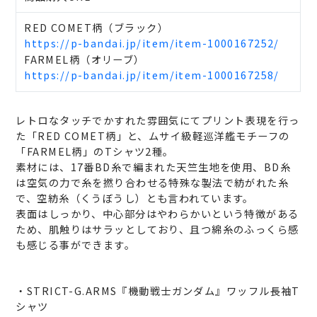
RED COMET柄（ブラック）
https://p-bandai.jp/item/item-1000167252/
FARMEL柄（オリーブ）
https://p-bandai.jp/item/item-1000167258/
レトロなタッチでかすれた雰囲気にてプリント表現を行っ
た「RED COMET柄」と、ムサイ級軽巡洋艦モチーフの
「FARMEL柄」のTシャツ2種。
素材には、17番BD糸で編まれた天竺生地を使用、BD糸
は空気の力で糸を撚り合わせる特殊な製法で紡がれた糸
で、空紡糸（くうぼうし）とも言われています。
表面はしっかり、中心部分はやわらかいという特徴がある
ため、肌触りはサラッとしており、且つ綿糸のふっくら感
も感じる事ができます。
・STRICT-G.ARMS『機動戦士ガンダム』ワッフル長袖T
シャツ