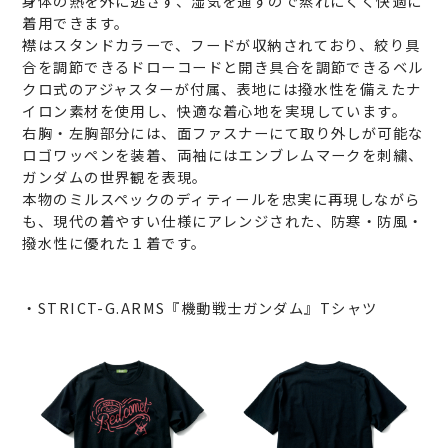
身体の熱を外に逃さず、湿気を通すので蒸れにくく快適に
着用できます。
襟はスタンドカラーで、フードが収納されており、絞り具
合を調節できるドローコードと開き具合を調節できるベル
クロ式のアジャスターが付属、表地には撥水性を備えたナ
イロン素材を使用し、快適な着心地を実現しています。
右胸・左胸部分には、面ファスナーにて取り外しが可能な
ロゴワッペンを装着、両袖にはエンブレムマークを刺繍、
ガンダムの世界観を表現。
本物のミルスペックのディティールを忠実に再現しながら
も、現代の着やすい仕様にアレンジされた、防寒・防風・
撥水性に優れた１着です。
・STRICT-G.ARMS『機動戦士ガンダム』Tシャツ