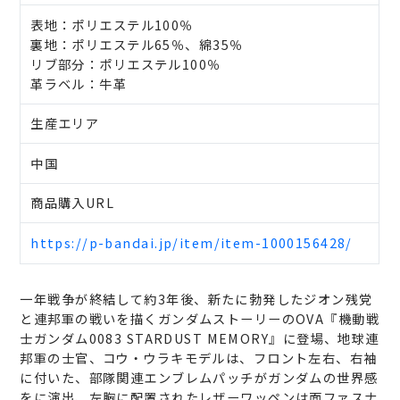
表地：ポリエステル100％
裏地：ポリエステル65％、綿35％
リブ部分：ポリエステル100％
革ラベル：牛革
生産エリア
中国
商品購入URL
https://p-bandai.jp/item/item-1000156428/
一年戦争が終結して約3年後、新たに勃発したジオン残党
と連邦軍の戦いを描くガンダムストーリーのOVA『機動戦
士ガンダム0083 STARDUST MEMORY』に登場、地球連
邦軍の士官、コウ・ウラキモデルは、フロント左右、右袖
に付いた、部隊関連エンブレムパッチがガンダムの世界感
をに演出、左胸に配置されたレザーワッペンは面ファスナ