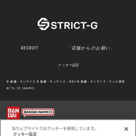
RECRUIT
「店舗からのお願い」
クッキー設定
© 創通・サンライズ © 創通・サンライズ・MBS © 創通・サンライズ・テレビ東京
©’76,’20 SANRIO
利用規約
ソーシャルメディアポリシー
個人情報保護方針
当ウェブサイトではクッキーを使用しています。
クッキー設定
※写真のため、実際の商品と多少カラーが異なる場合があります。