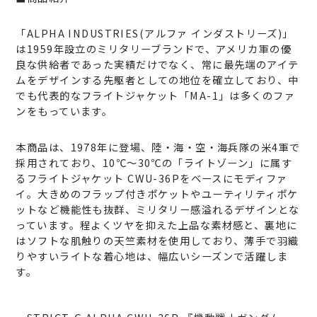
「ALPHA INDUSTRIES(アルファ インダストリーズ)」
は1959年設立のミリタリーブランドで、アメリカ軍の優
良な供給者であった実績だけでなく、常に最先端のアイテ
ムをデザインする先駆者としての地位を確立しており、中
でも代表的なフライトジャケット「MA-1」は多くのファ
ンをもっています。
本商品は、1978年に登場、陸・海・空・海兵隊の米4軍で
採用されており、10℃〜30℃の「ライトゾーン」に属す
るフライトジャケット CWU-36Pをベースにモディファ
イ。大きめのフラップ付きポケットやユーティリティポケ
ットなど機能性も抜群、ミリタリー感溢れるデザインとな
っています。程よくツヤを抑えた上品な素材感と、裏地に
はソフトな肌触りの天竺素材を使用しており、薄手で羽織
りやすいライトな着心地は、幅広いシーズンで活躍しま
す。