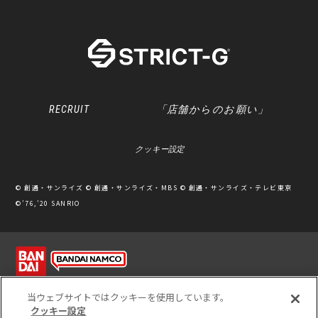
RECRUIT
「店舗からのお願い」
クッキー設定
© 創通・サンライズ © 創通・サンライズ・MBS © 創通・サンライズ・テレビ東京
©’76,’20 SANRIO
利用規約
ソーシャルメディアポリシー
個人情報保護方針
当ウェブサイトではクッキーを使用しています。
クッキー設定
※写真のため、実際の商品と多少カラーが異なる場合があります。