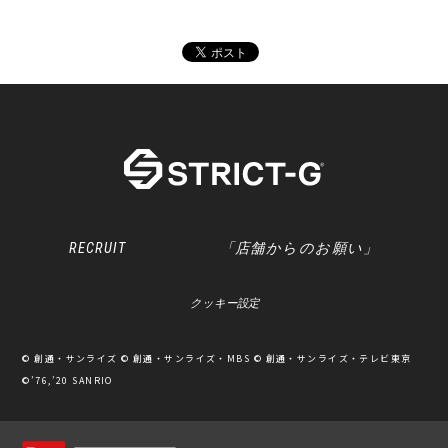
RECRUIT
「店舗からのお願い」
クッキー設定
© 創通・サンライズ © 創通・サンライズ・MBS © 創通・サンライズ・テレビ東京
©’76,’20 SANRIO