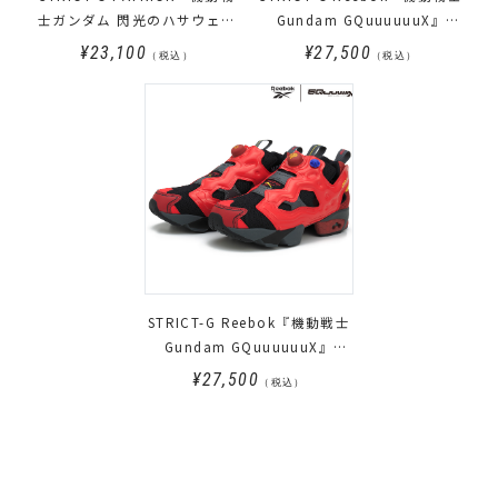
士ガンダム 閃光のハサウェイ
Gundam GQuuuuuuX』
キルケーの魔女』スニーカー
INSTAPUMP FURY 94
¥23,100
¥27,500
（税込）
（税込）
マラソン
GQuuuuuuX
STRICT-G Reebok『機動戦士
Gundam GQuuuuuuX』
INSTAPUMP FURY 94 RED
¥27,500
（税込）
GUNDAM