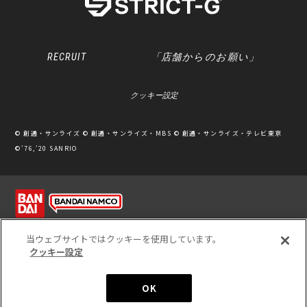
RECRUIT
「店舗からのお願い」
クッキー設定
© 創通・サンライズ © 創通・サンライズ・MBS © 創通・サンライズ・テレビ東京
©’76,’20 SANRIO
利用規約
ソーシャルメディアポリシー
個人情報保護方針
当ウェブサイトではクッキーを使用しています。
クッキー設定
※写真のため、実際の商品と多少カラーが異なる場合があります。
※このホームページに掲載されている全ての画像、文章、データ等の無断転用、転載
をお断りします。
Unauthorized use or reproduction of materials contained in this page is
strictly prohibited.
OK