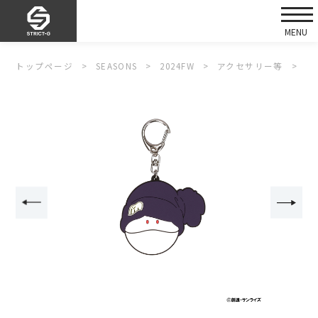
トップページ
SEASONS
2024FW
アクセサリー等
S