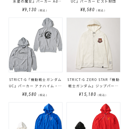
水星の魔女』パーカー Ad
UC』パーカー ビスト財団
Stella122
¥9,130
¥8,580
（税込）
（税込）
STRICT-G『機動戦士ガンダム
STRICT-G ZERO STAR『機動
UC』パーカー アナハイム・エ
戦士ガンダム』ジップパーカ
レクトロニクス
ー WHITE BASE
¥8,580
¥15,180
（税込）
（税込）