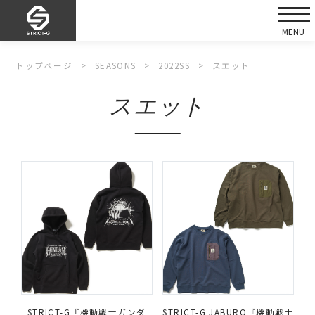
トップページ
SEASONS
2022SS
スエット
スエット
STRICT-G『機動戦士ガンダ
STRICT-G JABURO『機動戦士