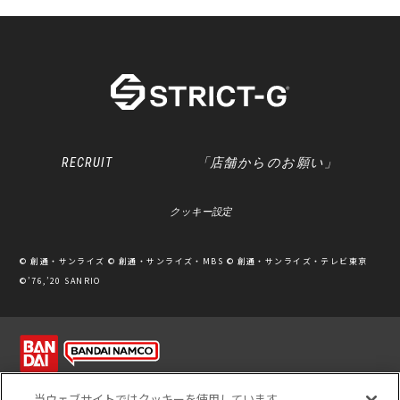
RECRUIT
「店舗からのお願い」
クッキー設定
© 創通・サンライズ © 創通・サンライズ・MBS © 創通・サンライズ・テレビ東京
©’76,’20 SANRIO
利用規約
ソーシャルメディアポリシー
個人情報保護方針
当ウェブサイトではクッキーを使用しています。