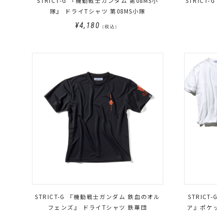
STRICT-G 『機動戦士ガンダム 第08MS小
STRICT
隊』 ドライTシャツ 第08MS小隊
¥4,180
（税込）
STRICT-G 『機動戦士ガンダム 鉄血のオル
STRIC
フェンズ』 ドライTシャツ 鉄華団
ア』ポケッ