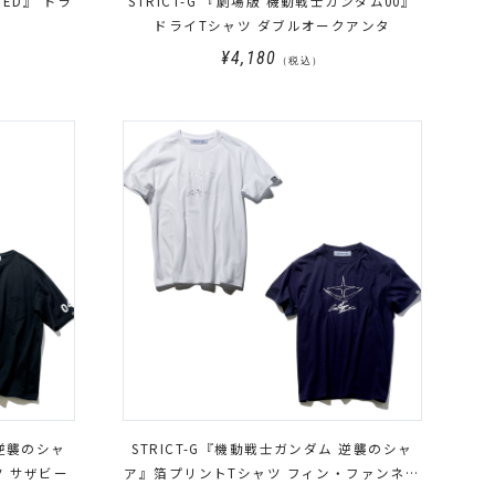
EED』 ドラ
STRICT-G 『劇場版 機動戦士ガンダム00』
ドライTシャツ ダブルオークアンタ
¥4,180
（税込）
 逆襲のシャ
STRICT-G『機動戦士ガンダム 逆襲のシャ
ツ サザビー
ア』箔プリントTシャツ フィン・ファンネル