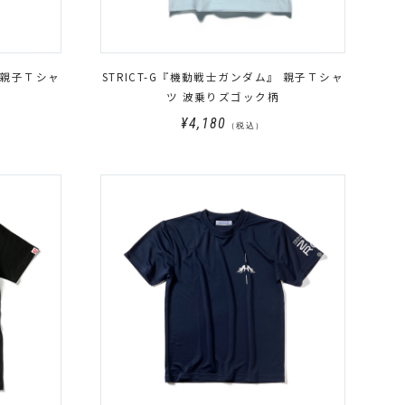
 親子Ｔシャ
STRICT-G『機動戦士ガンダム』 親子Ｔシャ
ツ 波乗りズゴック柄
¥4,180
（税込）