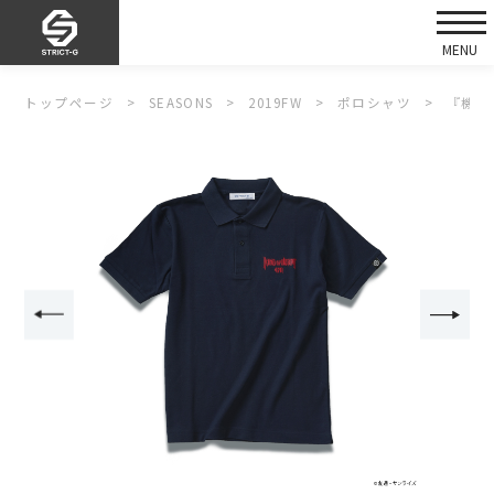
トップページ
SEASONS
2019FW
ポロシャツ
『機動武