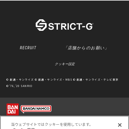
RECRUIT
「店舗からのお願い」
クッキー設定
© 創通・サンライズ © 創通・サンライズ・MBS © 創通・サンライズ・テレビ東京
©’76,’20 SANRIO
利用規約
ソーシャルメディアポリシー
個人情報保護方針
当ウェブサイトではクッキーを使用しています。