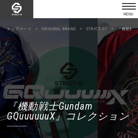
トップページ
ORIGINAL BRAND
STRICT-GT
『機動戦士G
『機動戦士Gundam
GQuuuuuuX』コレクション